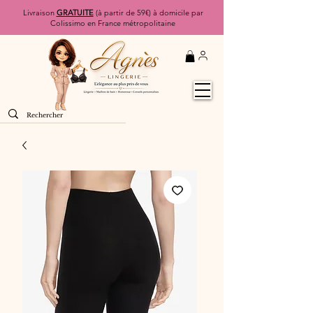
Livraison
GRATUITE
(à partir de 59€) à domicile par
Colissimo en France métropolitaine