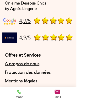
On aime Dessous Chics
by Agnès Lingerie
4,9/5
4,9/5
Offres et Services
A propos de nous
Protection des données
Mentions légales
CGV
Phone
Email
© Agnès Lingerie – Tous droits
réservés