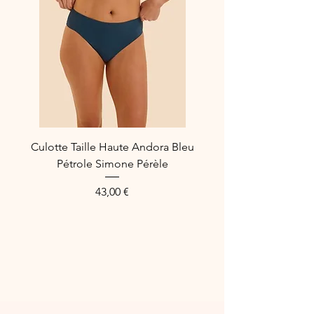
Couleur Nude
Autres coloris disponibles : Noir
Composition : 80% Polyamide, 20%
Élasthanne
Référence : C26450
Culotte Taille Haute Andora Bleu
Pétrole Simone Pérèle
Preis
43,00 €