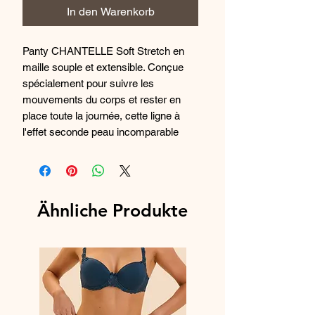
In den Warenkorb
Panty CHANTELLE Soft Stretch en
maille souple et extensible. Conçue
spécialement pour suivre les
mouvements du corps et rester en
place toute la journée, cette ligne à
l'effet seconde peau incomparable
s'adapte parfaitement à toutes les
morphologies du 36 au 44 et offre un
confort d'exception. Sa construction
sans coutures avec finitions
Ähnliche Produkte
thermocollées assure une invisibilité
parfaite sous les vêtements. Sa forme
couvrante au niveau des fesses et du
ventre offre un bien-aller parfait au
quotidien et offre une silhouette
visiblement plus harmonieuse. Fond
doublé 100% coton.