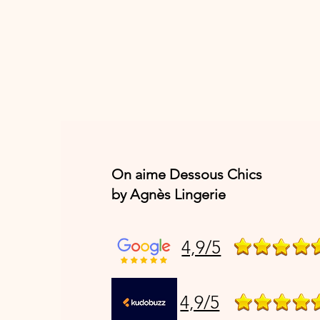
On aime Dessous Chics
by Agnès Lingerie
4,9/5
4,9/5