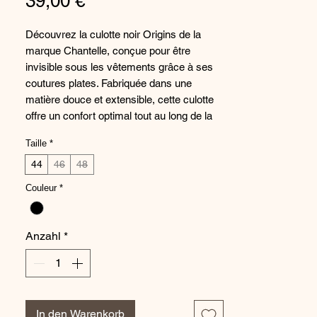
Preis
39,00 €
Découvrez la culotte noir Origins de la
marque Chantelle, conçue pour être
invisible sous les vêtements grâce à ses
coutures plates. Fabriquée dans une
matière douce et extensible, cette culotte
offre un confort optimal tout au long de la
journée. Avec son design élégant et sa
Taille
*
couleur intemporelle, elle est un
indispensable dans toute garde-robe de
44
46
48
lingerie. Épousez votre silhouette avec la
Couleur
*
culotte noir Origins de Chantelle et profitez
d'un style élégant et confortable au
quotidien.
Anzahl
*
Composition :
Dentelle : 88% Polyamide 12%
Elastanne
Maille : 76% Polyamide 24% Elastanne
In den Warenkorb