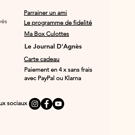
Parrainer un ami
vés
Le programme de fidelité
Ma Box Culottes
Le Journal D'Agnès
Le Journal D'Agnès
Carte cadeau
Paiement en 4 x sans frais
avec PayPal ou Klarna
aux sociaux