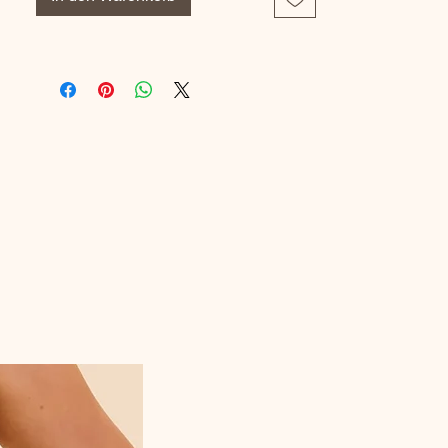
Maille Fond : 100% Coton
Référence Fabricant : C13XC5-011