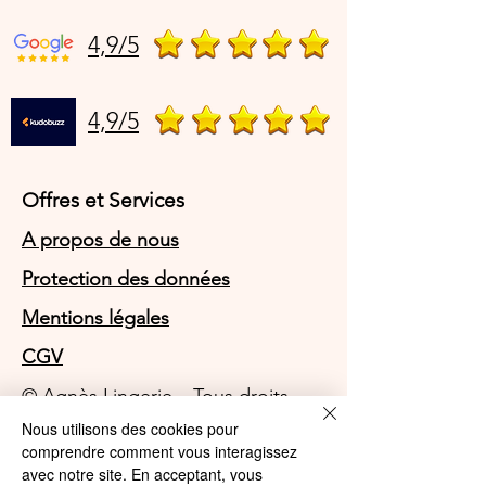
4,9/5
4,9/5
Offres et Services
A propos de nous
Protection des données
Mentions légales
CGV
© Agnès Lingerie – Tous droits
réservés
Nous utilisons des cookies pour
comprendre comment vous interagissez
Le Journal D'Agnès
Le Journal D'Agnès
avec notre site. En acceptant, vous