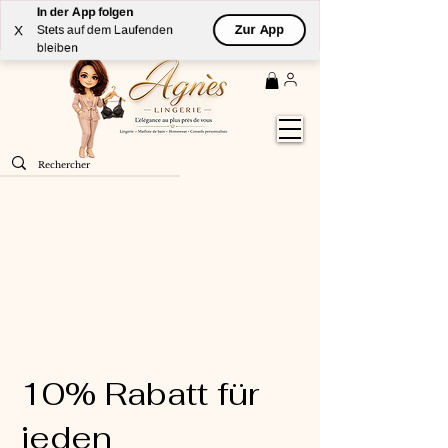
In der App folgen
Livraison
GRATUITE
(à partir de 59€) à domicile par
Zur App
X
Stets auf dem Laufenden
Colissimo en France métropolitaine
bleiben
10% Rabatt für
jeden