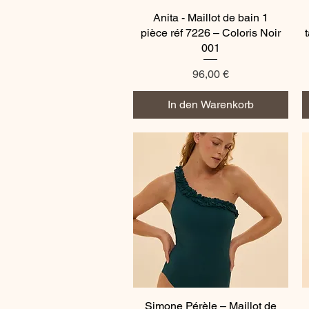
Anita - Maillot de bain 1
Schnellansicht
pièce réf 7226 – Coloris Noir
001
Preis
96,00 €
In den Warenkorb
Simone Pérèle – Maillot de
Schnellansicht