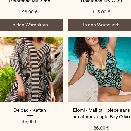
Référence M6-7258
Référence M6-7230
Preis
Preis
96,00 €
115,00 €
In den Warenkorb
In den Warenkorb
Deidad - Kaftan
Schnellansicht
Elomi - Maillot 1 pièce sans
Schnellansicht
armatures Jungle Bay Olive
Preis
45,00 €
Preis
86,00 €