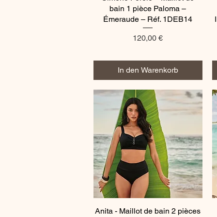
bain 1 pièce Paloma –
Émeraude – Réf. 1DEB14
Preis
120,00 €
In den Warenkorb
Anita - Maillot de bain 2 pièces
Schnellansicht