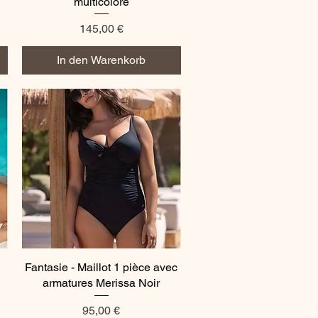
multicolore
Preis
145,00 €
In den Warenkorb
Fantasie - Maillot 1 pièce avec
Schnellansicht
armatures Merissa Noir
Preis
95,00 €