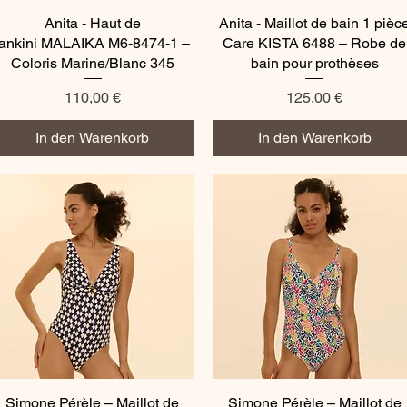
Anita - Haut de
Schnellansicht
Anita - Maillot de bain 1 pièc
Schnellansicht
tankini MALAIKA M6-8474-1 –
Care KISTA 6488 – Robe de
Coloris Marine/Blanc 345
bain pour prothèses
Preis
Preis
110,00 €
125,00 €
In den Warenkorb
In den Warenkorb
Simone Pérèle – Maillot de
Schnellansicht
Simone Pérèle – Maillot de
Schnellansicht