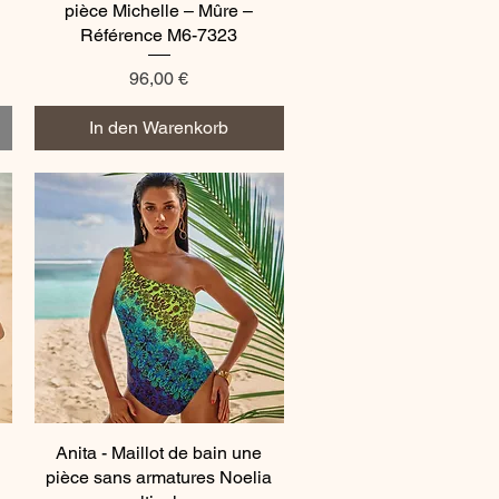
pièce Michelle – Mûre –
Référence M6-7323
Preis
96,00 €
In den Warenkorb
Anita - Maillot de bain une
Schnellansicht
pièce sans armatures Noelia