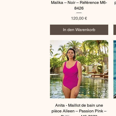
Malika – Noir – Référence M6-
8426
Preis
120,00 €
In den Warenkorb
Anita - Maillot de bain une
Schnellansicht
pièce Aileen – Passion Pink –