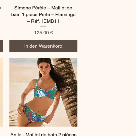
e
Simone Pérèle – Maillot de
Schnellansicht
bain 1 pièce Perle – Flamingo
– Réf. 1EMB11
Preis
125,00 €
In den Warenkorb
Anita - Maillot de bain 2 pièces
Schnellansicht