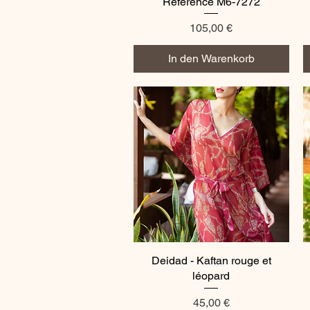
Référence M6-7272
Preis
105,00 €
In den Warenkorb
Deidad - Kaftan rouge et
Schnellansicht
léopard
Preis
45,00 €