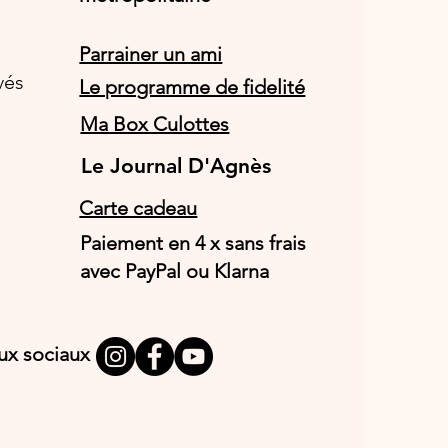
Parrainer un ami
vés
Le programme de fidelité
Ma Box Culottes
Le Journal D'Agnès
Le Journal D'Agnès
Carte cadeau
Paiement en 4 x sans frais
avec PayPal ou Klarna
aux sociaux