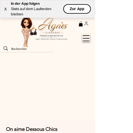
zum Anzeigen.
In der App folgen
Livraison
GRATUITE
(à partir de 59€) à domicile par
Zur App
X
Stets auf dem Laufenden
Colissimo en France métropolitaine
bleiben
On aime Dessous Chics