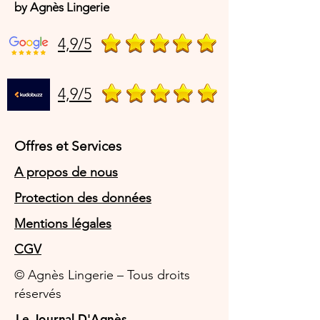
by Agnès Lingerie
4,9/5
4,9/5
Offres et Services
A propos de nous
Protection des données
Mentions légales
CGV
© Agnès Lingerie – Tous droits
réservés
Le Journal D'Agnès
Le Journal D'Agnès