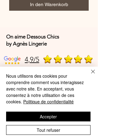
In den Warenkorb
On aime Dessous Chics
by Agnès Lingerie
4,9/5
Nous utilisons des cookies pour
4,9/5
comprendre comment vous interagissez
avec notre site. En acceptant, vous
consentez à notre utilisation de ces
cookies.
Politique de confidentialité
Offres et Services
A propos de nous
Accepter
Protection des données
Tout refuser
Mentions légales