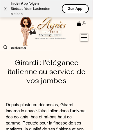
In der App folgen
Livraison
GRATUITE
(à partir de 59€) à domicile par
Zur App
X
Stets auf dem Laufenden
Colissimo en France métropolitaine
bleiben
Girardi : l'élégance
italienne au service de
vos jambes
Depuis plusieurs décennies, Girardi
incarne le savoir-faire italien dans l'univers
des collants, bas et mi-bas haut de
gamme. Réputée pour la finesse de ses
matières, la qualité de ses finitions et son