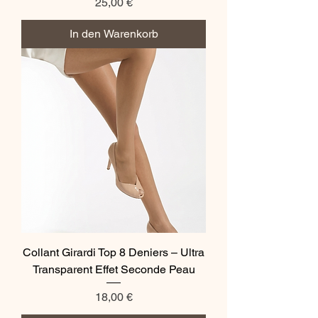
Preis
25,00 €
In den Warenkorb
Collant Girardi Top 8 Deniers – Ultra
Transparent Effet Seconde Peau
Preis
18,00 €