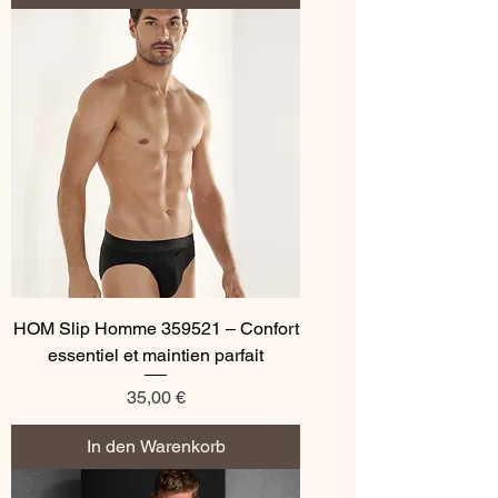
HOM Slip Homme 359521 – Confort
essentiel et maintien parfait
Preis
35,00 €
In den Warenkorb