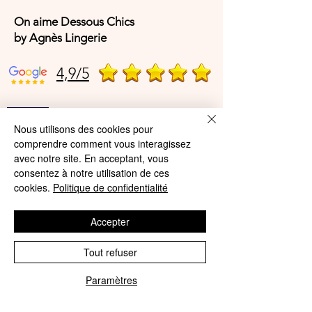
On aime Dessous Chics
by Agnès Lingerie
4,9/5
4,9/5
Nous utilisons des cookies pour
comprendre comment vous interagissez
avec notre site. En acceptant, vous
Offres et Services
consentez à notre utilisation de ces
cookies.
Politique de confidentialité
A propos de nous
Accepter
Protection des données
Mentions légales
Tout refuser
CGV
Paramètres
Phone
Email
© Agnès Lingerie – Tous droits