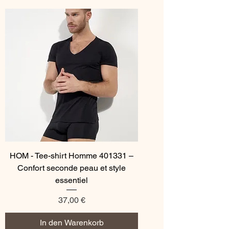
HOM - Tee-shirt Homme 401331 –
Confort seconde peau et style
essentiel
Preis
37,00 €
In den Warenkorb