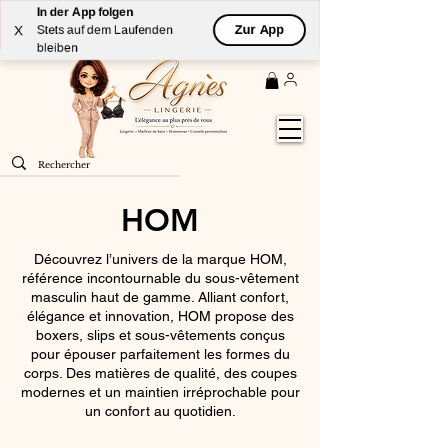
In der App folgen
Livraison
GRATUITE
(à partir de 59€) à domicile par
Zur App
X
Stets auf dem Laufenden
Colissimo en France métropolitaine
bleiben
HOM
Découvrez l’univers de la marque HOM,
référence incontournable du sous-vêtement
masculin haut de gamme. Alliant confort,
élégance et innovation, HOM propose des
boxers, slips et sous-vêtements conçus
pour épouser parfaitement les formes du
corps. Des matières de qualité, des coupes
modernes et un maintien irréprochable pour
un confort au quotidien.