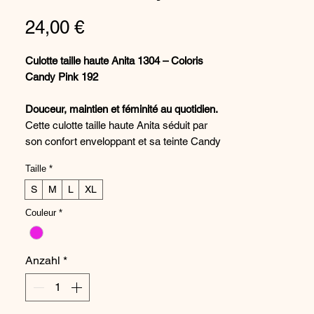
Preis
24,00 €
Culotte taille haute Anita 1304 – Coloris
Candy Pink 192
Douceur, maintien et féminité au quotidien.
Cette culotte taille haute Anita séduit par
son confort enveloppant et sa teinte Candy
Pink délicatement lumineuse. Une pièce
Taille
*
idéale pour allier bien-être et élégance
discrète.
S
M
L
XL
Couleur
*
Description détaillée
La culotte taille haute Anita 1304 est
conçue pour offrir un maintien optimal tout
Anzahl
*
en restant agréable à porter toute la
journée. Sa coupe haute enveloppe
joliment le ventre et affine la silhouette