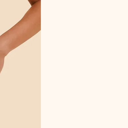
Conseil style / utilisation
À associer avec un soutien-gorge de la
même ligne Anita pour un ensemble
harmonieux. Parfaite sous une robe ou un
pantalon ajusté pour un rendu lisse et
confortable.
Composition
Polyamide – Élasthanne (selon fabricant)
Référence fabricant
1304 – Coloris 192 Candy Pink
Conseil boutique / réassurance
Cette culotte taille normalement.
Si vous hésitez entre deux tailles,
privilégiez la taille supérieure pour un
confort optimal.