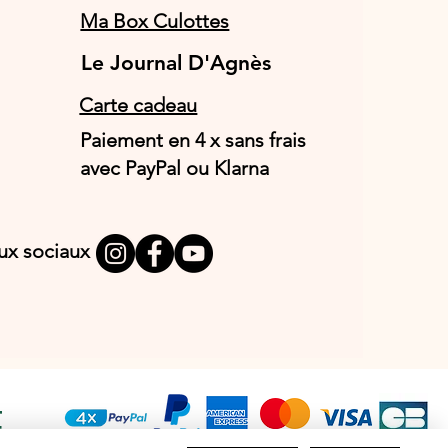
Ma Box Culottes
Le Journal D'Agnès
Le Journal D'Agnès
Carte cadeau
Paiement en 4 x sans frais
avec PayPal ou Klarna
aux sociaux
T
E