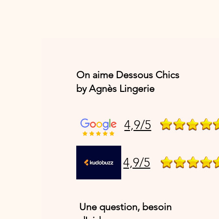
On aime Dessous Chics
by Agnès Lingerie
4,9/5
4,9/5
Une question, besoin