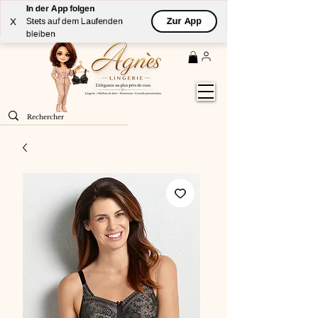
In der App folgen
Livraison
GRATUITE
(à partir de 59€) à domicile par
Zur App
X
Stets auf dem Laufenden
Colissimo en France métropolitaine
bleiben