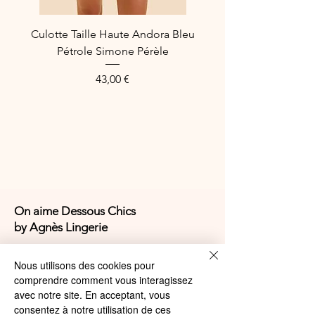
65% Polyamide
Culotte Taille Haute Andora Bleu
30% Coton
Pétrole Simone Pérèle
5% Élasthanne
Preis
43,00 €
Référence Fabricant : 5754X
On aime Dessous Chics
by Agnès Lingerie
4,9/5
Nous utilisons des cookies pour
comprendre comment vous interagissez
avec notre site. En acceptant, vous
consentez à notre utilisation de ces
4,9/5