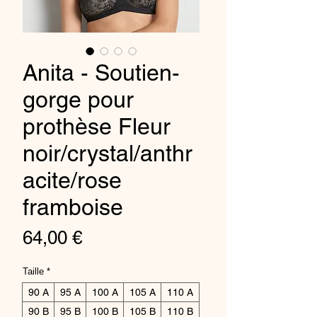
Anita - Soutien-
gorge pour
prothèse Fleur
noir/crystal/anthr
acite/rose
framboise
Preis
64,00 €
Taille
*
90 A
95 A
100 A
105 A
110 A
90 B
95 B
100 B
105 B
110 B