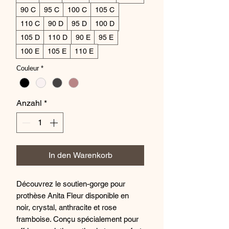
90 C
95 C
100 C
105 C
110 C
90 D
95 D
100 D
105 D
110 D
90 E
95 E
100 E
105 E
110 E
Couleur
*
Anzahl
*
In den Warenkorb
Découvrez le soutien-gorge pour
prothèse Anita Fleur disponible en
noir, crystal, anthracite et rose
framboise. Conçu spécialement pour