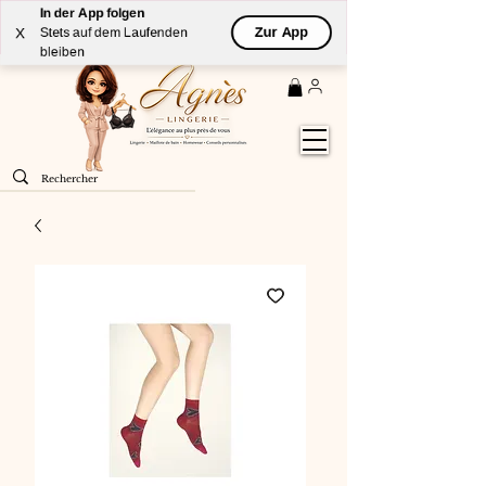
In der App folgen
Livraison
GRATUITE
(à partir de 59€) à domicile par
Zur App
X
Stets auf dem Laufenden
Colissimo en France métropolitaine
bleiben