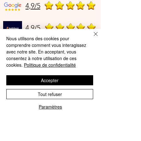
4,9/5
4,9/5
Nous utilisons des cookies pour
comprendre comment vous interagissez
Offres et Services
avec notre site. En acceptant, vous
consentez à notre utilisation de ces
A propos de nous
cookies.
Politique de confidentialité
Protection des données
Accepter
Mentions légales
Tout refuser
CGV
Paramètres
© Agnès Lingerie – Tous droits
Phone
Email
réservés
Le Journal D'Agnès
Le Journal D'Agnès
Guide des tailles