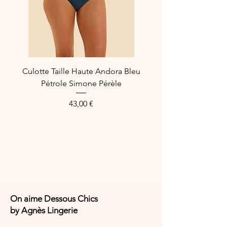
53% Laine peignée
26% Polyamide
12% Coton
7% Viscose
2% Elasthanne
Culotte Taille Haute Andora Bleu
Référence Fabricant : BASL20.1
Pétrole Simone Pérèle
Preis
43,00 €
On aime Dessous Chics
by Agnès Lingerie