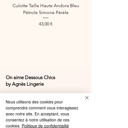
Culotte Taille Haute Andora Bleu
Référence Fabricant : BAGLUR.2
Pétrole Simone Pérèle
Preis
43,00 €
On aime Dessous Chics
by Agnès Lingerie
4,9/5
Nous utilisons des cookies pour
comprendre comment vous interagissez
avec notre site. En acceptant, vous
4,9/5
consentez à notre utilisation de ces
cookies.
Politique de confidentialité