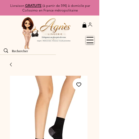
Livraison
GRATUITE
(à partir de 59€) à domicile par
Colissimo en France métropolitaine