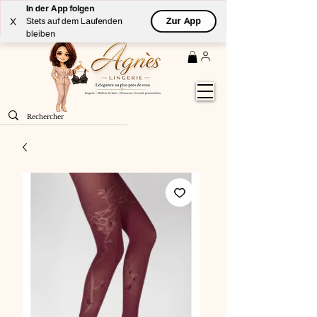
In der App folgen
Livraison
GRATUITE
(à partir de 59€) à domicile par
Zur App
X
Stets auf dem Laufenden
Colissimo en France métropolitaine
bleiben