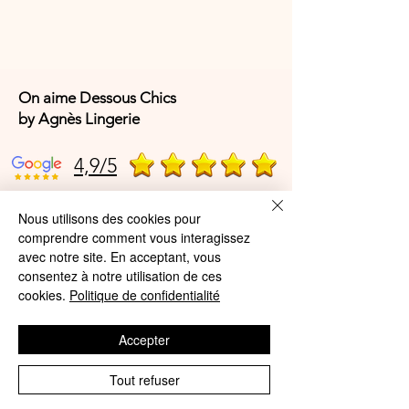
On aime Dessous Chics
by Agnès Lingerie
4,9/5
Nous utilisons des cookies pour
4,9/5
comprendre comment vous interagissez
avec notre site. En acceptant, vous
consentez à notre utilisation de ces
Offres et Services
cookies.
Politique de confidentialité
A propos de nous
Accepter
Protection des données
Tout refuser
Mentions légales