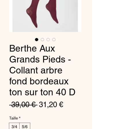
Berthe Aux
Grands Pieds -
Collant arbre
fond bordeaux
ton sur ton 40 D
Standardpreis
Sale-
 39,00 € 
31,20 €
Preis
Taille
*
3/4
5/6