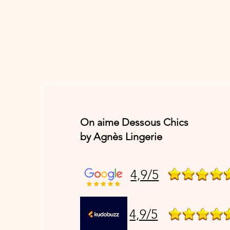
On aime Dessous Chics
by Agnès Lingerie
4,9/5
4,9/5