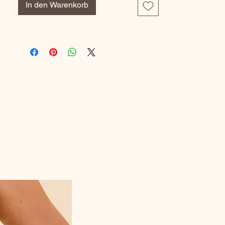
In den Warenkorb
remaillée le plus finement possible, ce qui
la rend imperceptible. Les talons et les
pointes sont renforcés par un fil de
polyamide pour augmenter la résistance
sur ces zones soumises au frottement
dans la chaussure. Les collants sont
ensuite assemblés à la main par nos
couturières, avec un gousset et une culotte
formée, apportant une grande aisance et
plus de confort. La ceinture est tricotée
directement sur le métier, elle est donc
souple et non comprimante. Nos collants
en coton sont tricotés par la Manufacture
Perrin, située en Saône-et-Loire. Vous
souhaitez en savoir plus sur la fabrication
des produits Berthe ? Rendez-vous
sur notre site.
Conseils d'entretien des collants en coton