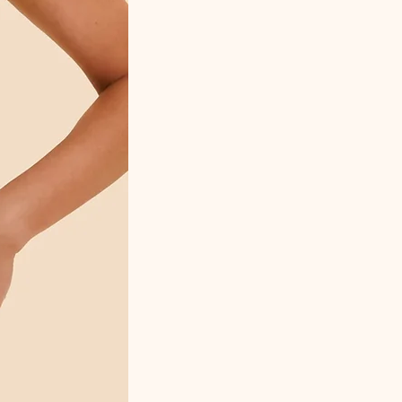
"couleurs d'automne"
Nos produits sont de belle manufacture, un
soin particulier doit leur être apporté. Nous
vous conseillons de toujours les laver en
machine dans un filet, avec une lessive
adaptée, sur l'envers à 30° maximum.
Lavage à sec, sèche-linge et blanchiment
interdit !
Composition : 75% Coton 23% Polyamide
2% Elasthanne
Référence fabricant : BACOF20.3