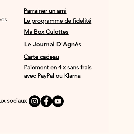
Parrainer un ami
vés
Le programme de fidelité
Ma Box Culottes
Le Journal D'Agnès
Le Journal D'Agnès
Carte cadeau
Paiement en 4 x sans frais
avec PayPal ou Klarna
aux sociaux