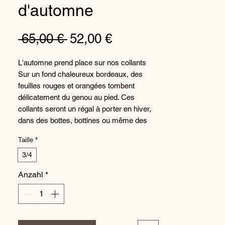
d'automne
Standardpreis
Sale-
 65,00 € 
52,00 €
Preis
L'automne prend place sur nos collants
Sur un fond chaleureux bordeaux, des
feuilles rouges et orangées tombent
délicatement du genou au pied. Ces
collants seront un régal à porter en hiver,
dans des bottes, bottines ou même des
sneakers !
Taille
*
Un savoir-faire 100% français
3/4
Les collants en coton "couleurs d'automne"
Anzahl
*
sont tricotés sur nos métiers à tricoter les
chaussettes. Le tricotage de la maille en
serre progressive permet aux collants
d'être bien ajustés sur votre jambe, sans
glisser. La couture en pointe de pied est