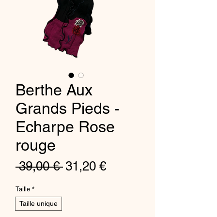
Berthe Aux
Grands Pieds -
Echarpe Rose
rouge
Standardpreis
Sale-
 39,00 € 
31,20 €
Preis
Taille
*
Taille unique