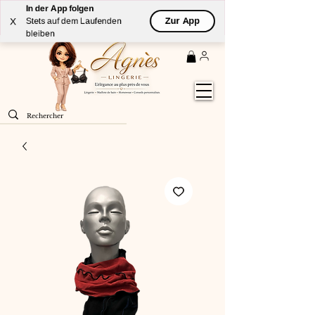
In der App folgen
Livraison
GRATUITE
(à partir de 59€) à domicile par
Zur App
X
Stets auf dem Laufenden
Colissimo en France métropolitaine
bleiben