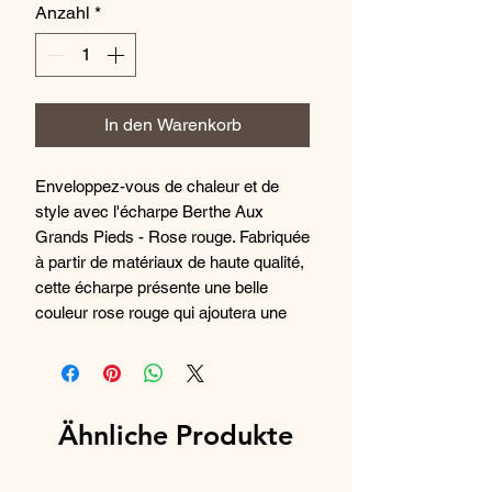
Anzahl
*
In den Warenkorb
Enveloppez-vous de chaleur et de
style avec l'écharpe Berthe Aux
Grands Pieds - Rose rouge. Fabriquée
à partir de matériaux de haute qualité,
cette écharpe présente une belle
couleur rose rouge qui ajoutera une
touche de couleur à n'importe quelle
tenue. L'écharpe est conçue avec le
plus grand soin et une attention aux
détails, garantissant qu'elle résistera à
Ähnliche Produkte
l'épreuve du temps. C'est l'accessoire
parfait pour toute femme soucieuse de
la mode qui cherche à ajouter une