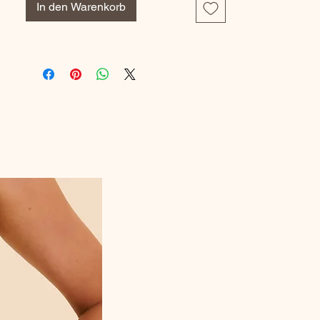
In den Warenkorb
prolonger la durée de vie de nos produits.
La couture de la pointe est fine, remaillée à
la main pour plus de confort. Matières
premières certifiées Oeko-Tex. 100%
fabriquées en France, dans les ateliers de
la Manufacture Perrin en Saône-et-Loire
(71).
Composition : 57% Coton fil d'Ecosse 21%
Coton 20% Polyamide 2% Elasthanne
Référence fabricant : BAS19F-1