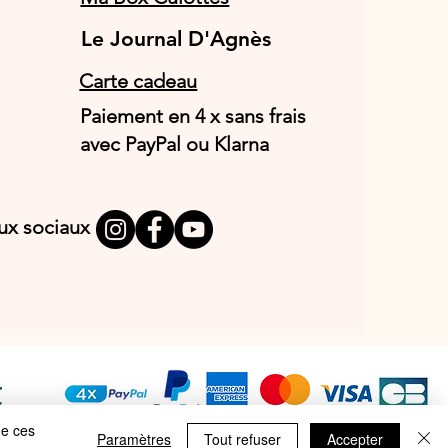
Le Journal D'Agnès
Le Journal D'Agnès
Carte cadeau
Paiement en 4 x sans frais
avec PayPal ou Klarna
aux sociaux
T
E
de ces
Paramètres
Tout refuser
Accepter