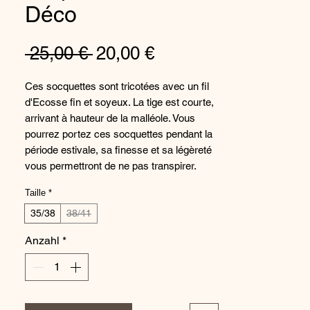
Déco
Standardpreis
Sale-
 25,00 € 
20,00 €
Preis
Ces socquettes sont tricotées avec un fil
d'Ecosse fin et soyeux. La tige est courte,
arrivant à hauteur de la malléole. Vous
pourrez portez ces socquettes pendant la
période estivale, sa finesse et sa légèreté
vous permettront de ne pas transpirer.
L'association des coloris rouge, rose, noir
Taille
*
et ivoire apportent à ce modèle une
énergie et une vivacité appréciées par nos
35/38
38/41
pieds. Des coquelicots de couleurs rose
Anzahl
*
fuchsia et rouge vif éclosent de part et
d'autre sur le pied, stimulant le fond raisin
de ce modèle. Le talon raisin et la pointe
rouge sont renforcés par un fil
supplémentaire de polyamide pour