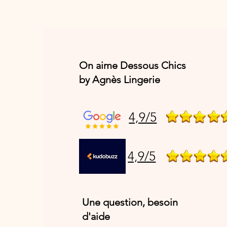
On aime Dessous Chics
by Agnès Lingerie
4,9/5
4,9/5
Une question, besoin
d'aide