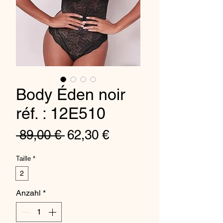
Body Éden noir
réf. : 12E510
Standardpreis
Sale-
 89,00 € 
62,30 €
Preis
Taille
*
2
Anzahl
*