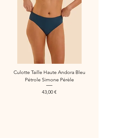
Craquez pour Eden Chic et Zen de 
Simone Pérèle, une ligne alliant le 
subtil équilibre entre romantisme et 
volupté.
Culotte Taille Haute Andora Bleu
Pétrole Simone Pérèle
Preis
43,00 €