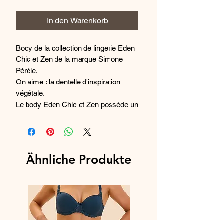
In den Warenkorb
Body de la collection de lingerie Eden 
Chic et Zen de la marque Simone 
Pérèle.

On aime : la dentelle d'inspiration 
végétale.

Le body Eden Chic et Zen possède un 
décolleté en V mettant votre poitrine 
en valeur avec sensualité.

La dentelle du body Eden Chic et Zen 
d'inspiration végétale ponctuée d'un 
Ähnliche Produkte
feston graphique souligne vos 
courbes avec féminité et glamour.

Le dos du body Eden Chic et Zen 
possède un décolleté en V pour une 
mise en valeur de votre cambrure 
avec volupté.
