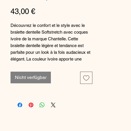
Preis
43,00 €
Découvrez le confort et le style avec le
bralette dentelle Softstretch avec coques
ivoire de la marque Chantelle. Cette
bralette dentelle légère et tendance est
parfaite pour un look à la fois audacieux et
élégant. La couleur ivoire apporte une
touche sauvage et féminine à votre
lingerie. Les coques offrent un soutien et
Nicht verfügbar
une silhouette flatteuse, tout en restant
confortables à porter. Ajoutez cette pièce
incontournable à votre collection de sous-
vêtements pour un look irrésistible au
quotidien.
Comosition :