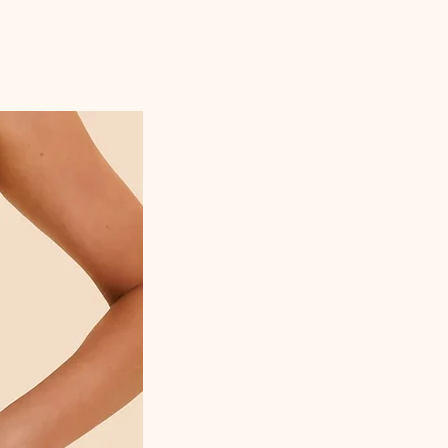
Mailles Extérieur : 80% Polyaide 20%
Élastanne
Mailles Doublure Devant : 92%
Polyester 8% Élasthanne
Référence Fabricant : C11G20