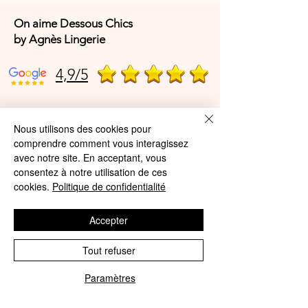
On aime Dessous Chics
by Agnès Lingerie
4,9/5
4,9/5
Nous utilisons des cookies pour
comprendre comment vous interagissez
avec notre site. En acceptant, vous
Offres et Services
consentez à notre utilisation de ces
cookies.
Politique de confidentialité
A propos de nous
Accepter
Protection des données
Mentions légales
Tout refuser
CGV
Paramètres
Phone
Email
© Agnès Lingerie – Tous droits