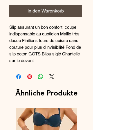
In den Warenkorb
Slip assurant un bon confort, coupe
indispensable au quotidien Maille très
douce Finitions tours de cuisse sans
couture pour plus d'invisibilité Fond de
slip coton GOTS Bijou siglé Chantelle
sur le devant
Slip en maille douce Insert de broderie
sur le devant, doublé de tulle Bonding
sur les tours de cuisse pour plus
Ähnliche Produkte
d'invisibilité Fond de slip coton GOTS
Bijou siglé Chantelle sur le devant.
Composition : broderie 100%
Polyester, maille 75% Polyamide 25%
Élasthanne maille doublure fond 100%