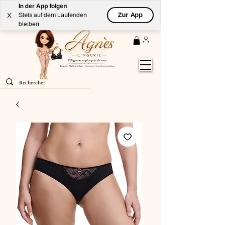
In der App folgen
Livraison
GRATUITE
(à partir de 59€) à domicile par
Zur App
X
Stets auf dem Laufenden
Colissimo en France métropolitaine
bleiben