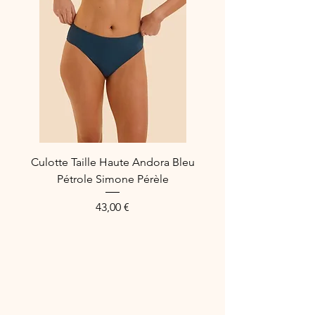
Coton, tulle 100% Polyester
Culotte Taille Haute Andora Bleu
Pétrole Simone Pérèle
Preis
43,00 €