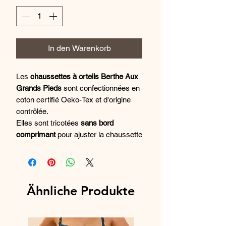
In den Warenkorb
Les
chaussettes à orteils Berthe Aux
Grands Pieds
sont confectionnées en
coton certifié Oeko-Tex et d'origine
contrôlée.
Elles sont tricotées
sans bord
comprimant
pour ajuster la chaussette
sur la jambe, sans les comprimer.
Fruit d'un savoir-faire unique,
ce
modèle "Panthère"
sur
fond orange
et marron
est confectionné d'un seul
Ähnliche Produkte
tenant sur un métier à chaussettes.
Les
doigts de pieds oranges
sont ainsi
formés sans couture.