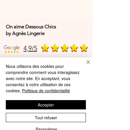
On aime Dessous Chics
by Agnès Lingerie
4,9/5
Nous utilisons des cookies pour
4,9/5
comprendre comment vous interagissez
avec notre site. En acceptant, vous
consentez à notre utilisation de ces
Offres et Services
cookies.
Politique de confidentialité
A propos de nous
Accepter
Protection des données
Tout refuser
Mentions légales
Paramètres