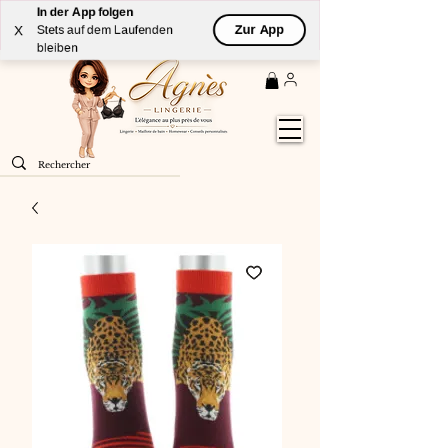
In der App folgen
Livraison
GRATUITE
(à partir de 59€) à domicile par
Zur App
X
Stets auf dem Laufenden
Colissimo en France métropolitaine
bleiben