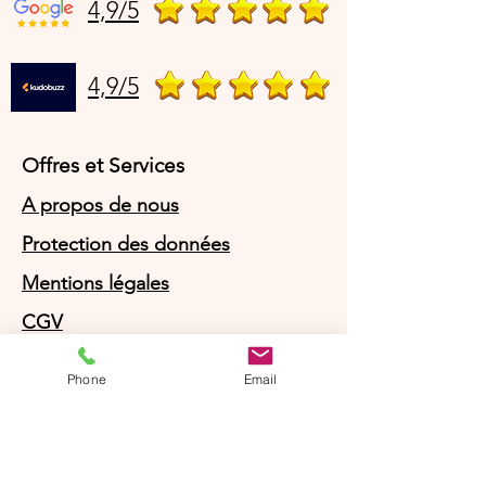
4,9/5
4,9/5
Offres et Services
A propos de nous
Protection des données
Mentions légales
CGV
© Agnès Lingerie – Tous droits
Phone
Email
réservés
Le Journal D'Agnès
Le Journal D'Agnès
Guide des tailles