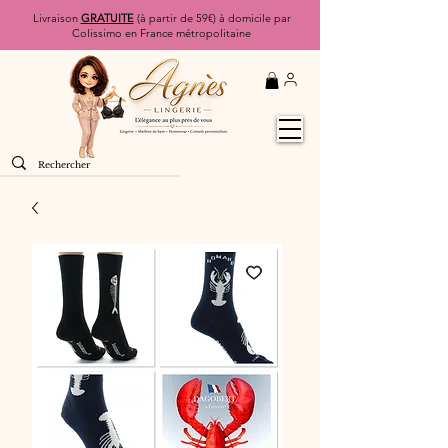
Livraison
GRATUITE
(à partir de 59€) à domicile par
Colissimo en France métropolitaine