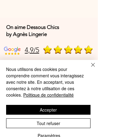
On aime Dessous Chics
by Agnès Lingerie
4,9/5
Nous utilisons des cookies pour
4,9/5
comprendre comment vous interagissez
avec notre site. En acceptant, vous
consentez à notre utilisation de ces
Offres et Services
cookies.
Politique de confidentialité
A propos de nous
Accepter
Protection des données
Tout refuser
Mentions légales
Paramètres