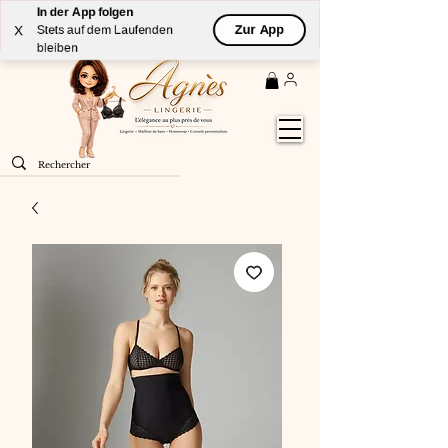
In der App folgen
Livraison
GRATUITE
(à partir de 59€) à domicile par
Zur App
X
Stets auf dem Laufenden
Colissimo en France métropolitaine
bleiben