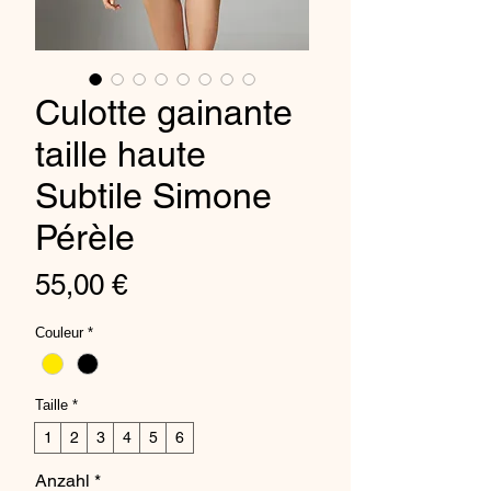
Culotte gainante
taille haute
Subtile Simone
Pérèle
Preis
55,00 €
Couleur
*
Taille
*
1
2
3
4
5
6
Anzahl
*