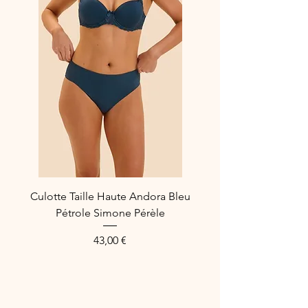
- Matières certifiées Oeko-Tex®.
Matière :
71% polyamide
26% elasthanne
3% coton
Référence : 19Y774.739
Culotte Taille Haute Andora Bleu
Pétrole Simone Pérèle
Preis
43,00 €