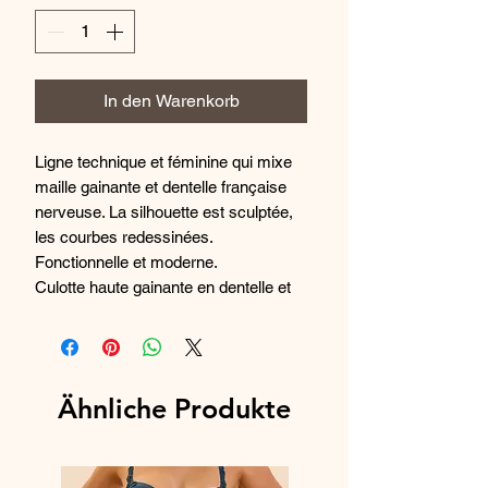
In den Warenkorb
Ligne technique et féminine qui mixe
maille gainante et dentelle française
nerveuse. La silhouette est sculptée,
les courbes redessinées.
Fonctionnelle et moderne.
Culotte haute gainante en dentelle et
maille nerveuse.
- Canalise le ventre.
- Dos en dentelle sans coutures sur le
galbe des fesses pour un porter
Ähnliche Produkte
invisible.
- Elastique du haut avec silicone pour
une meilleure tenue.
- Fond doublé 100% coton.