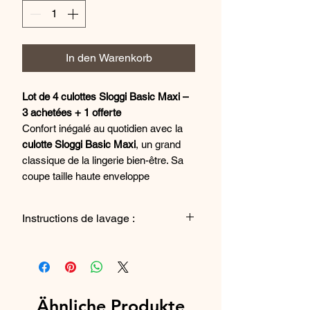
In den Warenkorb
Lot de 4 culottes Sloggi Basic Maxi –
3 achetées + 1 offerte
Confort inégalé au quotidien avec la
culotte Sloggi Basic Maxi
, un grand
classique de la lingerie bien-être. Sa
coupe taille haute enveloppe
parfaitement les hanches et le ventre
pour une sensation de maintien tout
Instructions de lavage :
en douceur, sans comprimer.
Grâce à sa
matière ultra douce et
Lavage en machine jusqu'à 90°
extensible
, composée majoritairement
de coton de qualité supérieure, cette
culotte offre une
excellente tenue au fil
Ähnliche Produkte
des lavages
. Idéale pour toutes les