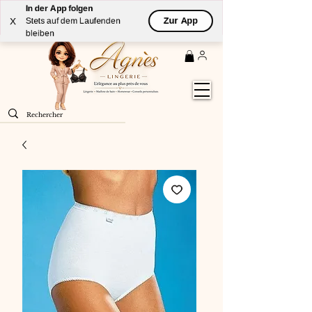
In der App folgen
Livraison
GRATUITE
(à partir de 59€) à domicile par
Zur App
X
Stets auf dem Laufenden
Colissimo en France métropolitaine
bleiben