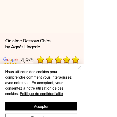
On aime Dessous Chics
by Agnès Lingerie
4,9/5
Nous utilisons des cookies pour
comprendre comment vous interagissez
4,9/5
avec notre site. En acceptant, vous
consentez à notre utilisation de ces
cookies.
Politique de confidentialité
Offres et Services
Accepter
A propos de nous
Protection des données