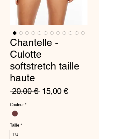
Chantelle -
Culotte
softstretch taille
haute
Standardpreis
Sale-
 20,00 € 
15,00 €
Preis
Couleur
*
Taille
*
TU