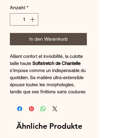
Anzahl
*
In den Warenkorb
Alliant confort et invisibilité, la culotte
taille haute
Softstretch de Chantelle
s’impose comme un indispensable du
quotidien. Sa matière ultra-extensible
épouse toutes les morphologies,
tandis que ses finitions sans coutures
assurent une discrétion parfaite sous
les vêtements. Sa coupe taille haute
offre un maintien léger et naturel, tout
en garantissant une sensation
Ähnliche Produkte
seconde peau.