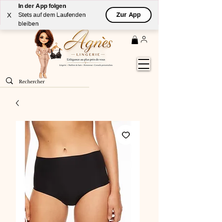
In der App folgen
Livraison
GRATUITE
(à partir de 59€) à domicile par
Zur App
X
Stets auf dem Laufenden
Colissimo en France métropolitaine
bleiben