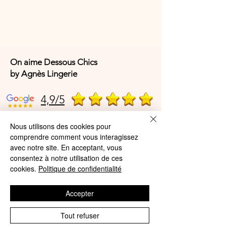
Coloris : Noir, Nude, Ivoire, rouge
(selon disponibilités)
Tailles : du XS au XL
On aime Dessous Chics
by Agnès Lingerie
4,9/5
Nous utilisons des cookies pour
4,9/5
comprendre comment vous interagissez
avec notre site. En acceptant, vous
consentez à notre utilisation de ces
cookies.
Politique de confidentialité
Offres et Services
A propos de nous
Accepter
Protection des données
Tout refuser