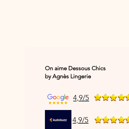
On aime Dessous Chics
by Agnès Lingerie
4,9/5
4,9/5