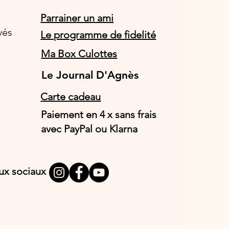
Parrainer un ami
vés
Le programme de fidelité
Ma Box Culottes
Le Journal D'Agnès
Le Journal D'Agnès
Carte cadeau
Paiement en 4 x sans frais
avec PayPal ou Klarna
aux sociaux