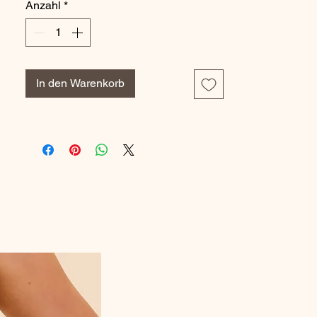
Anzahl
*
Coloris : Siren Song
Attention si habituellement vous mettez un
bonnet C, il convient de prendre un bonnet
E
In den Warenkorb