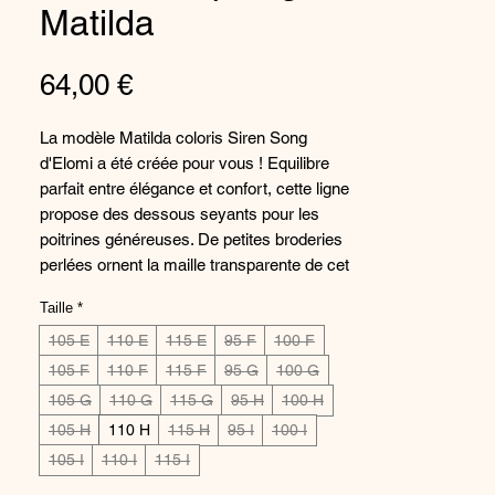
Matilda
Preis
64,00 €
La modèle Matilda coloris Siren Song
d'Elomi a été créée pour vous ! Equilibre
parfait entre élégance et confort, cette ligne
propose des dessous seyants pour les
poitrines généreuses. De petites broderies
perlées ornent la maille transparente de cet
ensemble de lingerie pour un résultat
Taille
*
vraiment original et glamour. Grâce à son
bonnet emboîtant renforcé par des bandes
105 E
110 E
115 E
95 F
100 F
de maintien latérales, ce soutien-gorge
105 F
110 F
115 F
95 G
100 G
plunge galbera votre poitrine, pour un
105 G
110 G
115 G
95 H
100 H
décolleté sublimé !
105 H
110 H
115 H
95 I
100 I
105 I
110 I
115 I
Composition : 100% polyester
Référence : EL8900