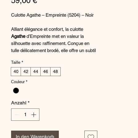
Preis
59,00 €
Culotte Agathe – Empreinte (5204) – Noir
Alliant élégance et confort, la culotte
Agathe
d’Empreinte met en valeur la
silhouette avec raffinement. Conçue en
tulle délicatement brodé, elle offre un subtil
jeu de transparence relevé par de
Taille
*
superbes motifs floraux. Sa coupe
couvrante assure confort et maintien, tout
40
42
44
46
48
en sublimant les formes avec féminité.
Couleur
*
Idéale pour un usage quotidien comme
pour les occasions spéciales, elle associe
séduction et praticité. Le coloris Noir, à la
Anzahl
*
fois sobre et chic, complète parfaitement
les soutiens-gorge de la ligne Agathe pour
un ensemble harmonieux.
✔ Coupe couvrante pour un confort
In den Warenkorb