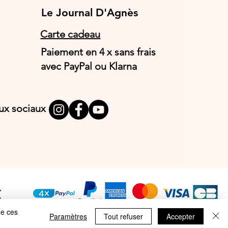
Le Journal D'Agnès
Le Journal D'Agnès
Carte cadeau
Paiement en 4 x sans frais
avec PayPal ou Klarna
aux sociaux
T
E
de ces
Paramètres
Tout refuser
Accepter