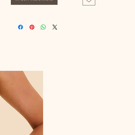
optimal
✔ Dentelle et broderies florales délicates
✔ Effet de transparence subtil et élégant
✔ Finitions soignées pour un tombé parfait
✔ Coloris Noir, chic et intemporel
Composition :
48 % polyamide – 26 %
polyester – 22 % élasthanne – 4 % coton
Code article fabricant :
5204