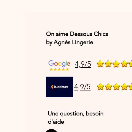
On aime Dessous Chics
by Agnès Lingerie
4,9/5
4,9/5
Une question, besoin
d'aide