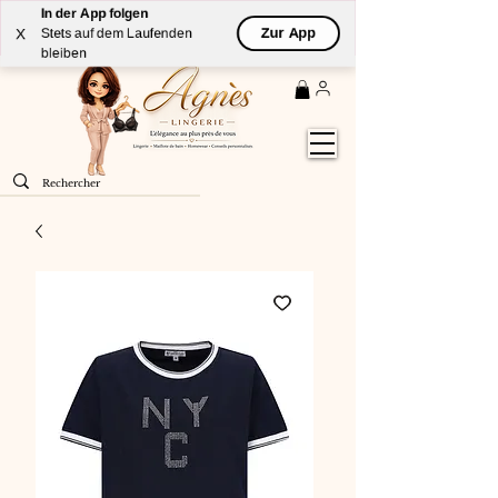
In der App folgen
Livraison
GRATUITE
(à partir de 59€) à domicile par
Zur App
X
Stets auf dem Laufenden
Colissimo en France métropolitaine
bleiben