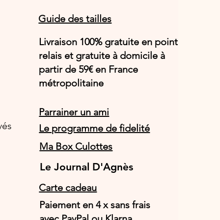
Guide des tailles
Livraison 100% gratuite en point
relais et gratuite à domicile à
partir de 59€ en France
métropolitaine
Parrainer un ami
vés
Le programme de fidelité
Ma Box Culottes
Le Journal D'Agnès
Le Journal D'Agnès
Carte cadeau
Paiement en 4 x sans frais
avec PayPal ou Klarna