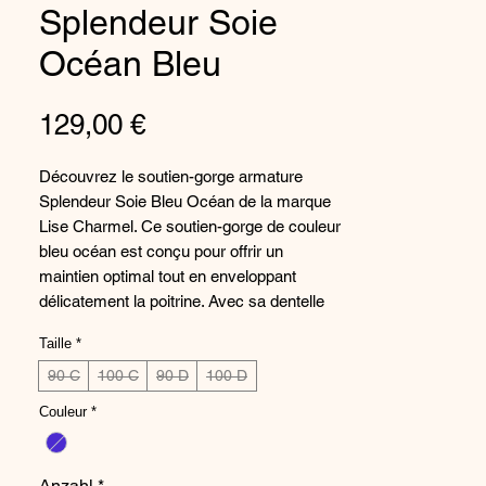
Splendeur Soie
Océan Bleu
Preis
129,00 €
Découvrez le soutien-gorge armature
Splendeur Soie Bleu Océan de la marque
Lise Charmel. Ce soutien-gorge de couleur
bleu océan est conçu pour offrir un
maintien optimal tout en enveloppant
délicatement la poitrine. Avec sa dentelle
fine et ses finitions soignées, ce soutien-
Taille
*
gorge est à la fois élégant et confortable.
Parfait pour toutes les occasions, il
90 C
100 C
90 D
100 D
apportera une touche de raffinement à
Couleur
*
votre tenue. N'hésitez plus et offrez-vous
cet incontournable de la lingerie haut de
gamme.
Anzahl
*