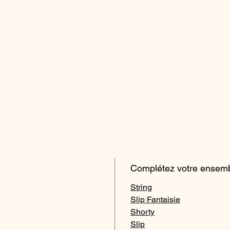
Complétez votre ensemb
String
Slip Fantaisie
Shorty
Slip