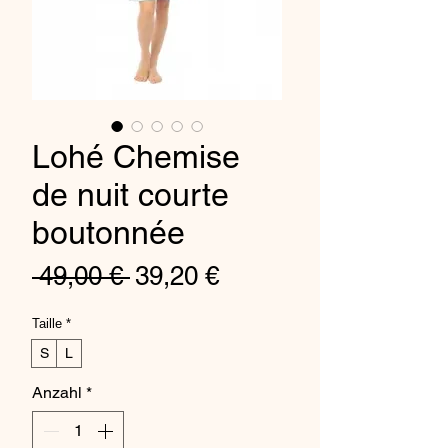
Lohé Chemise
de nuit courte
boutonnée
Standardpreis
Sale-
 49,00 € 
39,20 €
Preis
Taille
*
S
L
Anzahl
*