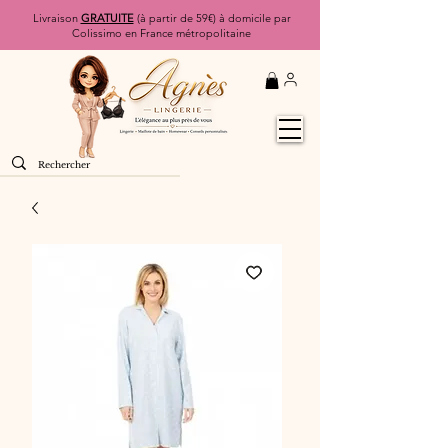
Livraison
GRATUITE
(à partir de 59€) à domicile par
Colissimo en France métropolitaine