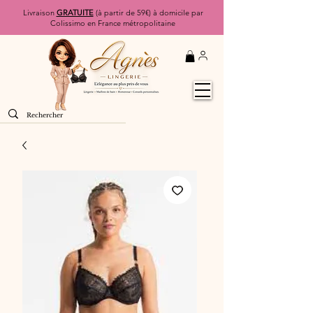
Livraison
GRATUITE
(à partir de 59€) à domicile par
Colissimo en France métropolitaine