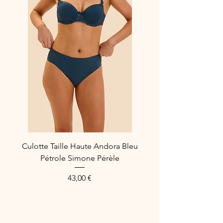
sublimez votre féminité avec ce
magnifique sous-vêtement.
Composition :
55% Polyamide
15% Polyester
14% Coton
16% Elastane
Référence Fabricant : 529*30-NR0
Culotte Taille Haute Andora Bleu
Pétrole Simone Pérèle
Preis
43,00 €