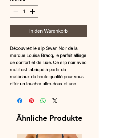
In den Warenkorb
Découvrez le slip Swan Noir de la
marque Louisa Bracq, le parfait alliage
de confort et de luxe. Ce slip noir avec
motif est fabriqué à partir de
matériaux de haute qualité pour vous
offrir un toucher ultra-doux et une
coupe impeccable. Sa dentelle
délicate et ses finitions raffinées en
font un incontournable de votre garde-
robe de lingerie. Optez pour ce slip
Ähnliche Produkte
Swan Noir pour une touche
d'élégance et de glamour au quotidien.
Commandez dès maintenant et