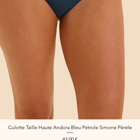
Culotte Taille Haute Andora Bleu Pétrole Simone Pérèle
Schnellansicht
Preis
43,00 €