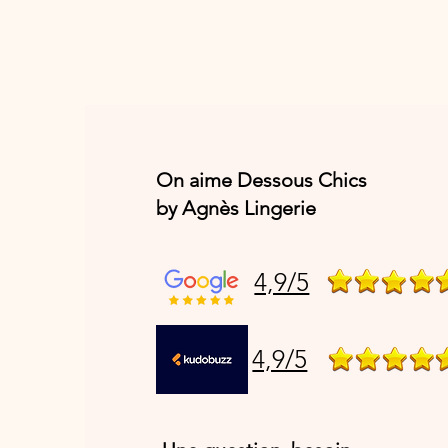
On aime Dessous Chics
by Agnès Lingerie
4,9/5
4,9/5