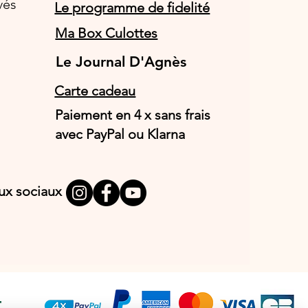
vés
Le programme de fidelité
Ma Box Culottes
Le Journal D'Agnès
Le Journal D'Agnès
Carte cadeau
Paiement en 4 x sans frais
avec PayPal ou Klarna
aux sociaux
T