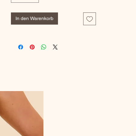
17% Polyester
19% Elastane
In den Warenkorb
Référence Fabricant : 529*11-NR0