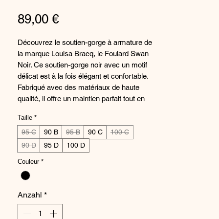
Preis
89,00 €
Découvrez le soutien-gorge à armature de
la marque Louisa Bracq, le Foulard Swan
Noir. Ce soutien-gorge noir avec un motif
délicat est à la fois élégant et confortable.
Fabriqué avec des matériaux de haute
qualité, il offre un maintien parfait tout en
sublimant votre silhouette. Osez la
Taille
*
sensualité et la féminité avec ce
magnifique sous-vêtement signé Louisa
95 C
90 B
95 B
90 C
100 C
Bracq. Parfait pour mettre en valeur votre
90 D
95 D
100 D
poitrine tout en restant élégante, ce
Couleur
*
soutien-gorge sera un incontournable de
votre collection de lingerie.
Anzahl
*
Composition :
64% Polyamide