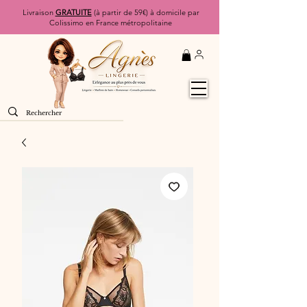
Livraison
GRATUITE
(à partir de 59€) à domicile par
Colissimo en France métropolitaine