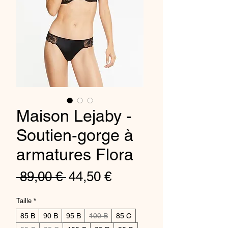
Maison Lejaby -
Soutien-gorge à
armatures Flora
Standardpreis
Sale-
 89,00 € 
44,50 €
Preis
Taille
*
85 B
90 B
95 B
100 B
85 C