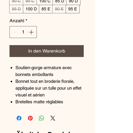
90 C
95 C
100 C
85 D
90 D
95 D
100 D
85 E
90 E
95 E
Anzahl
*
In den Warenkorb
Soutien-gorge armature avec
bonnets emboîtants
Bonnet tout en broderie florale,
appliquée sur un tulle pour un effet
visuel et aérien
Bretelles matte réglables
Dos en satinette nerveuse pour le
maintien
La mannequin porte un soutien-
gorge taille 90B.