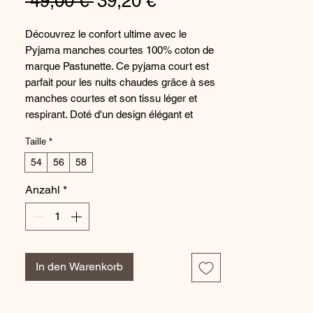
Standardpreis
Sale-
 49,00 € 
39,20 €
Preis
Découvrez le confort ultime avec le
Pyjama manches courtes 100% coton de
marque Pastunette. Ce pyjama court est
parfait pour les nuits chaudes grâce à ses
manches courtes et son tissu léger et
respirant. Doté d'un design élégant et
moderne, il est idéal pour se détendre à la
Taille
*
maison tout en restant stylé. Le tissu 100%
coton assure une sensation douce et
54
56
58
agréable sur la peau, offrant un confort
Anzahl
*
optimal tout au long de la nuit. Disponible
de la taille 36 au 58 coloris rose clair, ce
Pyjama manches courtes de la marque
Pastunette est un incontournable pour une
nuit de sommeil paisible et relaxante.
In den Warenkorb