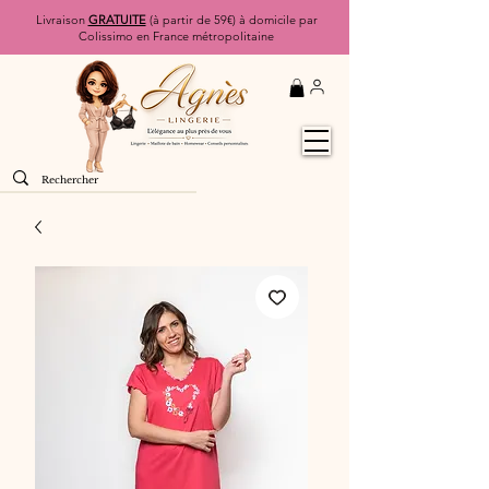
Livraison
GRATUITE
(à partir de 59€) à domicile par
Colissimo en France métropolitaine