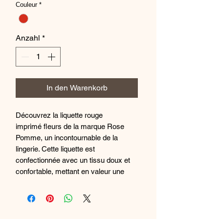
Couleur
*
Anzahl
*
In den Warenkorb
Découvrez la liquette rouge
imprimé fleurs de la marque Rose
Pomme, un incontournable de la
lingerie. Cette liquette est
confectionnée avec un tissu doux et
confortable, mettant en valeur une
impression fleurs délicate et féminine.
Elle est dotée d'une coupe flatteuse
pour un look élégant et sexy. Faites-
vous plaisir avec cette liquette