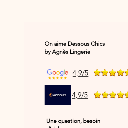
On aime Dessous Chics
by Agnès Lingerie
4,9/5
4,9/5
Une question, besoin