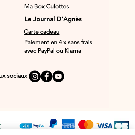
Ma Box Culottes
Le Journal D'Agnès
Le Journal D'Agnès
Carte cadeau
Paiement en 4 x sans frais
avec PayPal ou Klarna
aux sociaux
T
E