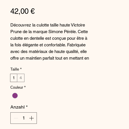
Preis
42,00 €
Découvrez la culotte taille haute Victoire
Prune de la marque Simone Pérèle. Cette
culotte en dentelle est conçue pour être à
la fois élégante et confortable. Fabriquée
avec des matériaux de haute qualité, elle
offre un maintien parfait tout en mettant en
valeur vos courbes. La couleur prune
Taille
*
apporte une touche de sensualité à cette
pièce de lingerie incontournable. Parfaite
1
4
pour une soirée romantique ou au
Couleur
*
quotidien, cette culotte taille haute est un
indispensable pour toute femme en quête
de lingerie élégante et raffinée.
Anzahl
*
Composition :
18% Coton