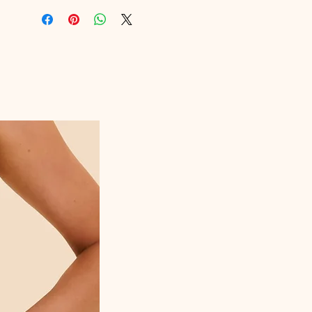
Référence fabriquant : 15Y630_011
Composition : 63% Polyamide, 20% Coton
et 17% Elasthanne