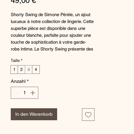
Preis
49,00 €
Shorty Swing de Simone Pérèle, un ajout
luxueux à notre collection de lingerie. Cette
superbe pièce est disponible dans une
couleur blanche, parfaite pour ajouter une
touche de sophistication à votre garde-
robe intime. Le Shorty Swing présente des
détails en dentelle délicate et une coupe
Taille
*
flatteuse qui repose confortablement sur
les hanches, ce qui en fait un
1
2
3
4
incontournable pour toute femme élégante.
Anzahl
*
Fabriquée avec des matériaux de la plus
haute qualité, cette pièce offre à la fois
confort et style, ce qui la rend idéale pour
un usage quotidien ou pour des occasions
spéciales. Élevez votre jeu de lingerie avec
In den Warenkorb
la beauté intemporelle du Simone Pérèle
Shorty Swing.