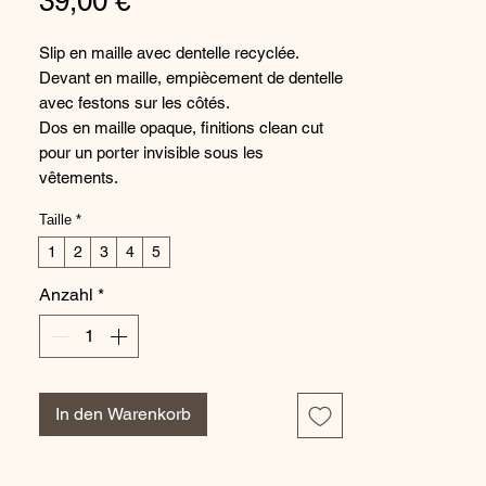
Preis
39,00 €
Slip en maille avec dentelle recyclée.
Devant en maille, empiècement de dentelle
avec festons sur les côtés.
Dos en maille opaque, finitions clean cut
pour un porter invisible sous les
vêtements.
Ligne éco-responsable SIMONE CARES :
Taille
*
La dentelle de ce produit contient 62% de
polyamide recyclé issu de chutes de
1
2
3
4
5
production.
Anzahl
*
In den Warenkorb