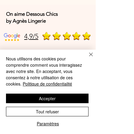
On aime Dessous Chics
by Agnès Lingerie
4,9/5
4,9/5
Nous utilisons des cookies pour
comprendre comment vous interagissez
avec notre site. En acceptant, vous
consentez à notre utilisation de ces
Offres et Services
cookies.
Politique de confidentialité
A propos de nous
Accepter
Protection des données
Mentions légales
Tout refuser
CGV
Paramètres
Phone
Email
© Agnès Lingerie – Tous droits