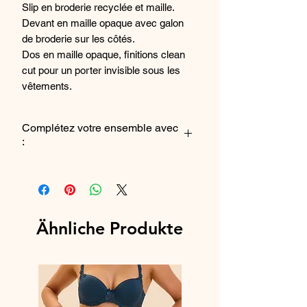
Slip en broderie recyclée et maille.
Devant en maille opaque avec galon
de broderie sur les côtés.
Dos en maille opaque, finitions clean
cut pour un porter invisible sous les
vêtements.
Taille soulignée d'un élastique
fantaisie.
Complétez votre ensemble avec
Fond 100% coton.
:
Les fils de broderie de ce produit
contiennent 75% de polyester recyclé.
Le soutien-gorge emboîtant
ou
le
soutien-gorge décolleté plongant
Composition : 71% Polyamide, 13%
Polyester, 11%
Ähnliche Produkte
Référence fabricant : 1E2720_015