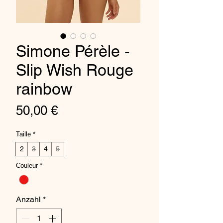
Simone Pérèle -
Slip Wish Rouge
rainbow
Preis
50,00 €
Taille
*
2
3
4
5
Couleur
*
Anzahl
*