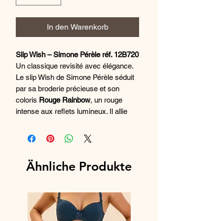
In den Warenkorb
Slip Wish – Simone Pérèle réf. 12B720
Un classique revisité avec élégance.
Le slip Wish de Simone Pérèle séduit
par sa broderie précieuse et son
coloris
Rouge Rainbow
, un rouge
intense aux reflets lumineux. Il allie
confort et raffinement pour une
silhouette féminine au quotidien.
Détails stylistiques et techniques :
Ähnliche Produkte
Forme
: slip classique, couvrant
juste ce qu’il faut
Avant
: broderie florale incrustée de
guipure sur tulle doublé, pour un
effet raffiné et discret