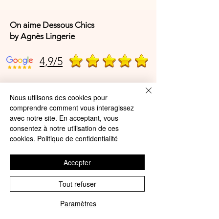
On aime Dessous Chics
by Agnès Lingerie
4,9/5
4,9/5
Nous utilisons des cookies pour
comprendre comment vous interagissez
avec notre site. En acceptant, vous
consentez à notre utilisation de ces
Offres et Services
cookies.
Politique de confidentialité
A propos de nous
Accepter
Protection des données
Mentions légales
Tout refuser
CGV
Paramètres
Phone
Email