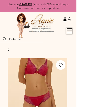
Livraison
GRATUITE
(à partir de 59€) à domicile par
Colissimo en France métropolitaine