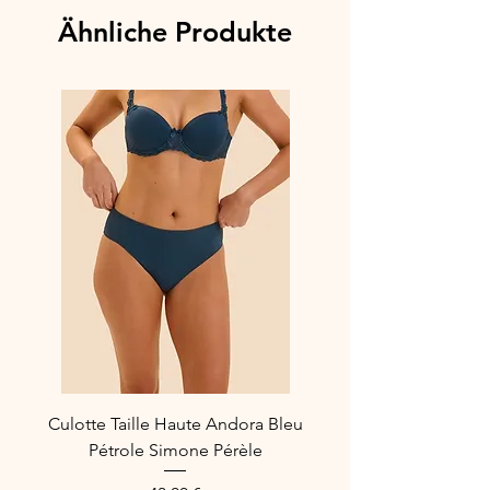
est un incontournable de la lingerie
Ähnliche Produkte
féminine. Avec ses bonnets profonds,
il offre un excellent maintien et met en
valeur la poitrine de façon élégante.
Ajoutez une touche de luxe à votre
collection de lingerie avec ce
magnifique soutien-gorge Simone
Pérèle.
(Couleur qui tourne + vers un jaune
pâle)
Composition :
49% polyamide
17% élasthanne
18% polyamide recyclé
16% coton
Culotte Taille Haute Andora Bleu
Référence Fabricant : 1C1320
Pétrole Simone Pérèle