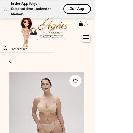
In der App folgen
Livraison
GRATUITE
(à partir de 59€) à domicile par
Zur App
X
Stets auf dem Laufenden
Colissimo en France métropolitaine
bleiben