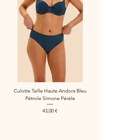
Composition : 70% polyamide,19%
elasthanne,11% polyester
Culotte Taille Haute Andora Bleu
Pétrole Simone Pérèle
Preis
43,00 €