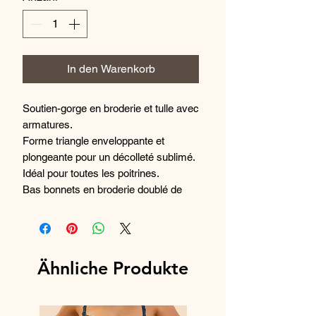
In den Warenkorb
Soutien-gorge en broderie et tulle avec
armatures.
Forme triangle enveloppante et
plongeante pour un décolleté sublimé.
Idéal pour toutes les poitrines.
Bas bonnets en broderie doublé de
tulle rigide toute taille, haut bonnets en
tulle transparent.
Dos en maille élastique en BC et en
maille nerveuse à partir du D pour
Ähnliche Produkte
plus de maintien dans les grandes
profondeurs.
Bretelles réglables.