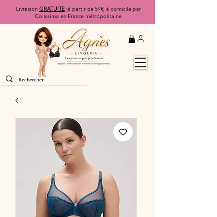
Livraison
GRATUITE
(à partir de 59€) à domicile par
Colissimo en France métropolitaine