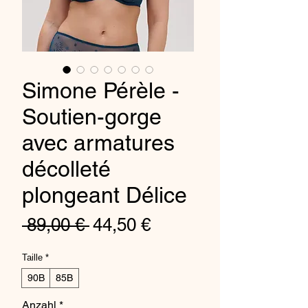
Simone Pérèle -
Soutien-gorge
avec armatures
décolleté
plongeant Délice
Standardpreis
Sale-
 89,00 € 
44,50 €
Preis
Taille
*
90B
85B
Anzahl
*