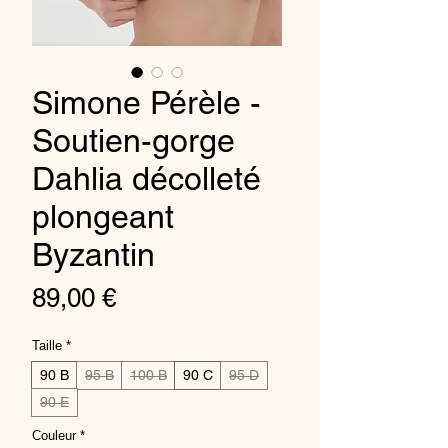
Simone Pérèle -
Soutien-gorge
Dahlia décolleté
plongeant
Byzantin
Preis
89,00 €
Taille
*
90 B
95 B
100 B
90 C
95 D
90 E
Couleur
*