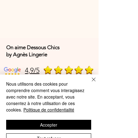
On aime Dessous Chics
by Agnès Lingerie
4,9/5
Nous utilisons des cookies pour
comprendre comment vous interagissez
4,9/5
avec notre site. En acceptant, vous
consentez à notre utilisation de ces
cookies.
Politique de confidentialité
Offres et Services
Accepter
A propos de nous
Protection des données