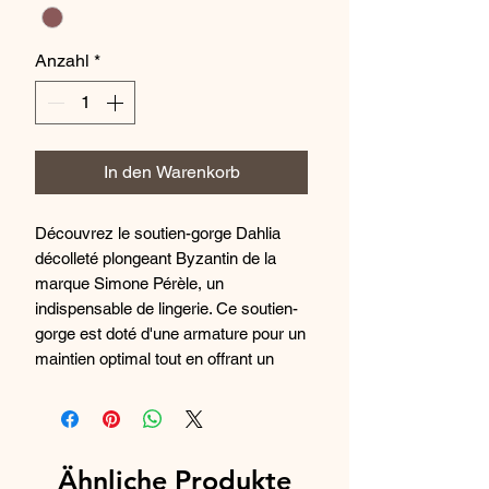
Anzahl
*
In den Warenkorb
Découvrez le soutien-gorge Dahlia
décolleté plongeant Byzantin de la
marque Simone Pérèle, un
indispensable de lingerie. Ce soutien-
gorge est doté d'une armature pour un
maintien optimal tout en offrant un
décolleté plongeant séduisant. Le
coloris Byzantin apporte une touche
de sophistication, tandis que le motif
ajoute une touche de sensualité.
Ähnliche Produkte
Fabriqué avec des matières de