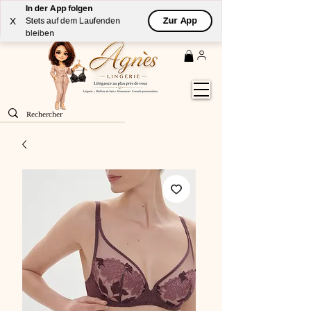
In der App folgen
Livraison
GRATUITE
(à partir de 59€) à domicile par
Zur App
X
Stets auf dem Laufenden
Colissimo en France métropolitaine
bleiben