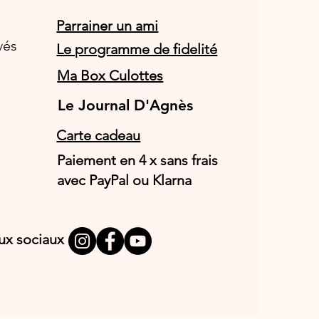
Parrainer un ami
vés
Le programme de fidelité
Ma Box Culottes
Le Journal D'Agnès
Le Journal D'Agnès
Carte cadeau
Paiement en 4 x sans frais
avec PayPal ou Klarna
aux sociaux