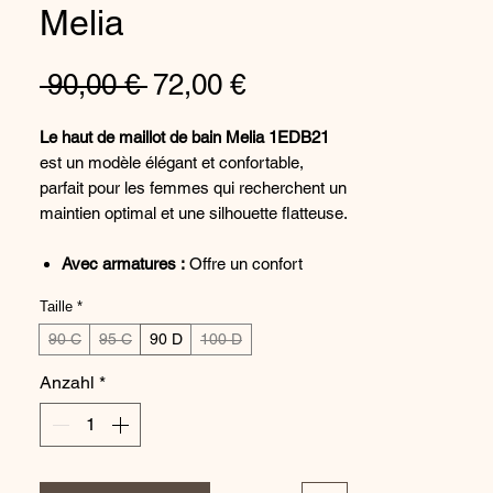
Melia
Standardpreis
Sale-
 90,00 € 
72,00 €
Preis
Le haut de maillot de bain Melia 1EDB21
est un modèle élégant et confortable,
parfait pour les femmes qui recherchent un
maintien optimal et une silhouette flatteuse.
Avec armatures :
Offre un confort
optimal et une liberté de mouvement
Taille
*
maximale.
90 C
Décolleté plongeant :
95 C
90 D
100 D
Met en valeur le
décolleté et donne une allure glamour.
Anzahl
*
Bretelles réglables:
Pour un ajustement
parfait à la morphologie.
Dos échancré:
Souligne la silhouette et
donne une allure sexy.
Doublure intérieure:
Pour un confort