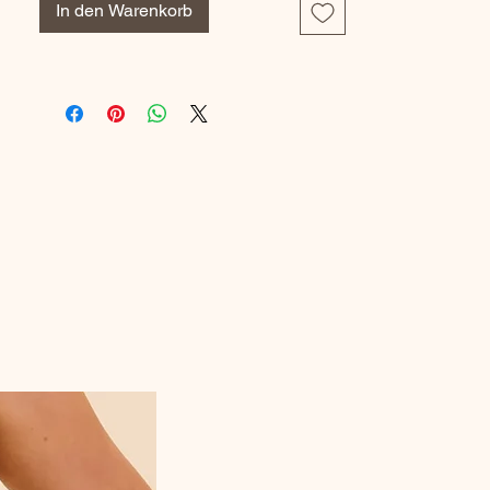
In den Warenkorb
optimal et une protection contre les
frottements.
Matière douce et extensible:
Pour un
confort optimal et une liberté de
mouvement maximale.
Composition : 7% polyether, 74%
polyamide, 4% polyurethane et 15%
élasthanne
Référence fabriquant : 1EDB21_112