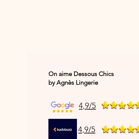
On aime Dessous Chics
by Agnès Lingerie
4,9/5
4,9/5