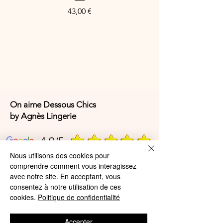
Preis
43,00 €
On aime Dessous Chics
by Agnès Lingerie
4,9/5
Nous utilisons des cookies pour
comprendre comment vous interagissez
4,9/5
avec notre site. En acceptant, vous
consentez à notre utilisation de ces
cookies.
Politique de confidentialité
Offres et Services
Accepter