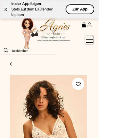
In der App folgen
Livraison
GRATUITE
(à partir de 59€) à domicile par
Zur App
X
Stets auf dem Laufenden
Colissimo en France métropolitaine
bleiben