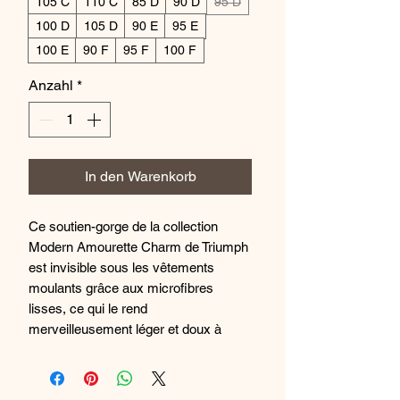
105 C
110 C
85 D
90 D
95 D
100 D
105 D
90 E
95 E
100 E
90 F
95 F
100 F
Anzahl
*
In den Warenkorb
Ce soutien-gorge de la collection
Modern Amourette Charm de Triumph
est invisible sous les vêtements
moulants grâce aux microfibres
lisses, ce qui le rend
merveilleusement léger et doux à
porter. Il ne transparaît pas, ne grossit
pas, c'est le soutien-gorge idéal pour
les femmes aux tailles de bonnets