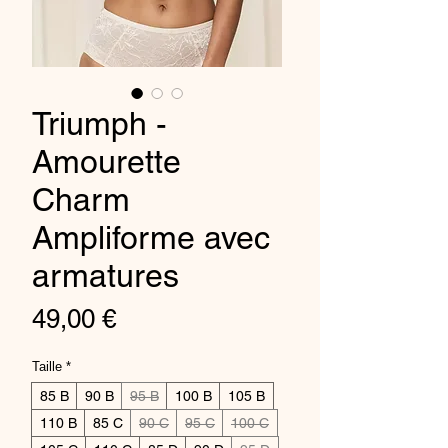
Triumph -
Amourette
Charm
Ampliforme avec
armatures
Preis
49,00 €
Taille
*
85 B
90 B
95 B
100 B
105 B
110 B
85 C
90 C
95 C
100 C