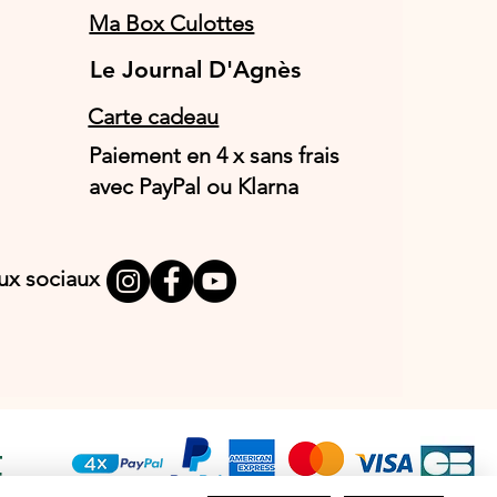
Ma Box Culottes
Le Journal D'Agnès
Le Journal D'Agnès
Carte cadeau
Paiement en 4 x sans frais
avec PayPal ou Klarna
aux sociaux
T
E