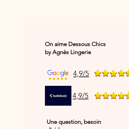
On aime Dessous Chics
by Agnès Lingerie
4,9/5
4,9/5
Une question, besoin