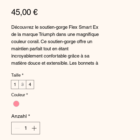
Preis
45,00 €
Découvrez le soutien-gorge Flex Smart Ex
de la marque Triumph dans une magnifique
couleur corail. Ce soutien-gorge offre un
maintien parfait tout en étant
incroyablement confortable grâce à sa
matière douce et extensible. Les bonnets à
armatures offrent un galbe naturel et un
Taille
*
soutien optimal, tandis que les bretelles
réglables permettent un ajustement
1
3
4
personnalisé. Ce soutien-gorge est parfait
Couleur
*
pour mettre en valeur votre silhouette tout
en restant à l'aise toute la journée.
N'attendez plus et ajoutez ce magnifique
Anzahl
*
soutien-gorge à votre collection de lingerie.
Composition :