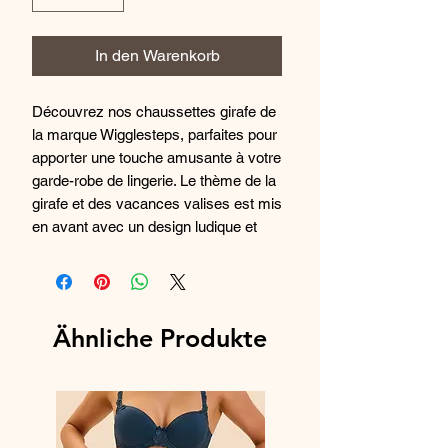
In den Warenkorb
Découvrez nos chaussettes girafe de
la marque Wigglesteps, parfaites pour
apporter une touche amusante à votre
garde-robe de lingerie. Le thème de la
girafe et des vacances valises est mis
en avant avec un design ludique et
coloré, idéal pour égayer vos tenues
du quotidien. Ces chaussettes de
haute qualité offrent un confort
exceptionnel tout au long de la
Ähnliche Produkte
journée, tout en ajoutant une pointe de
fantaisie à votre style. Disponible en
taille unique du 36 au 40, ces
chaussettes s'adapteront parfaitement
à votre pied pour un ajustement