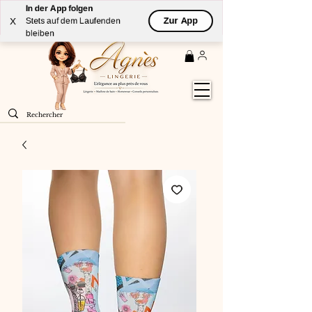
In der App folgen
Livraison
GRATUITE
(à partir de 59€) à domicile par
Zur App
X
Stets auf dem Laufenden
Colissimo en France métropolitaine
bleiben