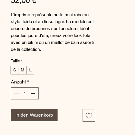
Preis
52,00 €
L'imprimé représente cette mini robe au
style fluide et au tissu léger. Le modèle est
décoré de broderies sur l'encolure. Idéal
pour les jours d'été, créez votre look total
avec un bikini ou un maillot de bain assorti
de la collection.
Taille
*
Composition : 95% Viscose 5%
Élasthanne
S
M
L
Anzahl
*
In den Warenkorb