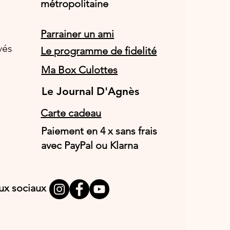
métropolitaine
Parrainer un ami
vés
Le programme de fidelité
Ma Box Culottes
Le Journal D'Agnès
Le Journal D'Agnès
Carte cadeau
Paiement en 4 x sans frais
avec PayPal ou Klarna
aux sociaux