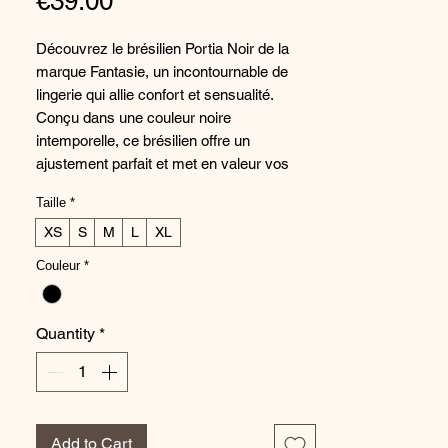
Price
€39.00
Découvrez le brésilien Portia Noir de la
marque Fantasie, un incontournable de
lingerie qui allie confort et sensualité.
Conçu dans une couleur noire
intemporelle, ce brésilien offre un
ajustement parfait et met en valeur vos
courbes. Fabriqué avec des matériaux de
Taille
*
haute qualité, il est idéal pour une utilisation
quotidienne tout en ajoutant une touche de
XS
S
M
L
XL
luxe à votre tiroir à lingerie. Laissez-vous
Couleur
*
séduire par la dentelle délicate et les
détails sophistiqués de ce brésilien pour
une allure élégante et sophistiquée.
Quantity
*
Associez-le avec le soutien-gorge assorti
pour un ensemble de lingerie élégant et
féminin.
Composition :
Add to Cart