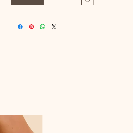
Derriere: 94% Polyamide, 6% Elastanne
Broderie: 100% Polyester
Devant: 63% Polyamide, 37%
Elastanne
Doublure Avant: 94% Polyamide, 6%
Elastanne
Doublure Gousset: 100% Coton
Référence Fabricant : FL102670