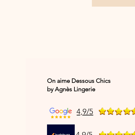
On aime Dessous Chics
by Agnès Lingerie
4,9/5
4,9/5