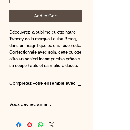
Add to Cart
Découvrez la sublime culotte haute
Tweegy de la marque Louisa Bracq,
dans un magnifique coloris rose nude.
Confectionnée avec soin, cette culotte
offre un confort incomparable grâce à
sa coupe haute et sa matière douce.
Sa dentelle délicate apporte une
touche d'élégance et de féminité à
Complétez votre ensemble avec
votre lingerie. Parfaite pour un look
:
glamour au quotidien, cette culotte
vous procurera un maintien optimal
Sontien-Gorge Emboitant
Vous devriez aimer :
tout en mettant en valeur vos courbes.
Ajoutez ce modèle à votre collection
Shorty
de lingerie pour une sensation de bien-
être et de confiance au quotidien.