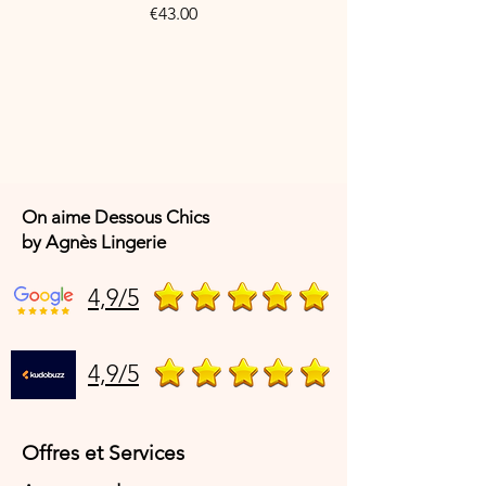
Price
€43.00
On aime Dessous Chics
by Agnès Lingerie
4,9/5
4,9/5
Offres et Services