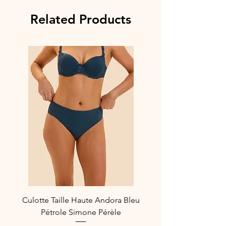
Composition :
Related Products
55% Polyamide
20% Polyester
7% Coton
18% Elasthanne
Référence Fabricant : 53550-NDR
Culotte Taille Haute Andora Bleu
Pétrole Simone Pérèle