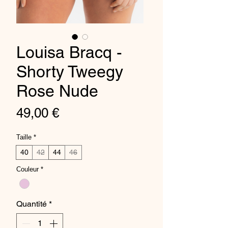
Louisa Bracq -
Shorty Tweegy
Rose Nude
Prix
49,00 €
Taille
*
40
42
44
46
Couleur
*
Quantité
*