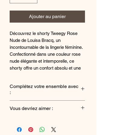
Ajouter au panier
Découvrez le shorty Tweegy Rose
Nude de Louisa Bracq, un
incontournable de la lingerie féminine.
Confectionné dans une couleur rose
nude élégante et intemporelle, ce
shorty offre un confort absolu et une
coupe flatteuse pour toutes les
silhouettes. Fabriqué avec soin et
Complétez votre ensemble avec
précision, ce shorty est doté de
:
détails délicats et d'une finition de
haute qualité. Parfait pour une
Soutien-Gorge Emboitant
Vous devriez aimer :
sensation de luxe au quotidien, ce
shorty sera votre nouvel
Culotte
indispensable sous vos tenues
préférées. Ajoutez une touche de